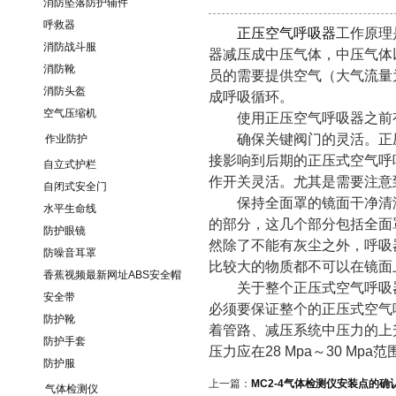
消防坠落防护辅件
呼救器
正压空气呼吸器
工作原理
消防战斗服
器减压成中压气体，中压气体以
消防靴
员的需要提供空气（大气流量为500L
消防头盔
成呼吸循环。
空气压缩机
使用正压空气呼吸器之前有这
确保关键阀门的灵活。正压式
作业防护
接影响到后期的正压式空气呼吸
自立式护栏
作开关灵活。尤其是需要注
自闭式安全门
保持全面罩的镜面干净清洁
水平生命线
的部分，这几个部分包括全面
防护眼镜
然除了不能有灰尘之外，呼
防噪音耳罩
比较大的物质都不可以在镜面上
香蕉视频最新网址ABS安全帽
关于整个正压式空气呼吸器的气
安全带
必须要保证整个的正压式空气呼
防护靴
着管路、减压系统中压力的上升
防护手套
压力应在28 Mpa～30 Mpa范围内
防护服
上一篇：
MC2-4气体检测仪安装点的确
气体检测仪