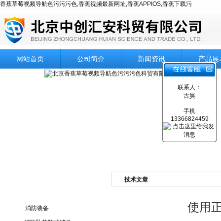
香蕉草莓视频导航色污污污色,香蕉视频最新网址,香蕉APPIOS,香蕉下载污
网站首页
公司简介
新闻资讯
产品展
联系人：
古昊
手机
13366824459
技术文章
产品目录
使用
消防装备