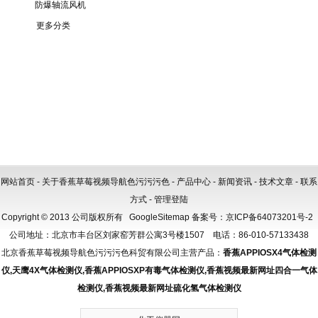
防爆轴流风机
更多分类
网站首页
-
关于香蕉草莓视频导航色污污污色
-
产品中心
-
新闻资讯
-
技术文章
-
联系
方式
-
管理登陆
Copyright © 2013 公司版权所有
GoogleSitemap
备案号：
京ICP备64073201号-2
公司地址：北京市丰台区刘家窑芳群公寓3号楼1507 电话：86-010-57133438
北京香蕉草莓视频导航色污污污色科贸有限公司主营产品：
香蕉APPIOSX4气体检测
仪
,
天鹰4X气体检测仪
,
香蕉APPIOSXP有毒气体检测仪
,
香蕉视频最新网址四合一气体
检测仪
,
香蕉视频最新网址硫化氢气体检测仪